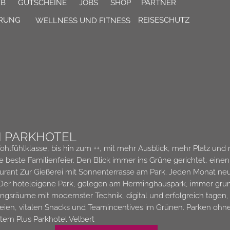
GB
GUTSCHEINE
JOBS
SHOP
PARTNER
ÄRUNG
REISESCHUTZ
WELLNESS UND FITNESS
N PARKHOTEL
lfühlklasse, bis hin zum ++, mit mehr Ausblick, mehr Platz und 
e beste Familienfeier. Den Blick immer ins Grüne gerichtet, eine
urant Zur Gießerei mit Sonnenterrasse am Park. Jeden Monat neu
 Der hoteleigene Park, gelegen am Herminghauspark, immer grün
ngsräume mit modernster Technik, digital und erfolgreich tage
eien, vitalen Snacks und Teamincentives im Grünen.
Parken ohne
ern Plus Parkhotel Velbert