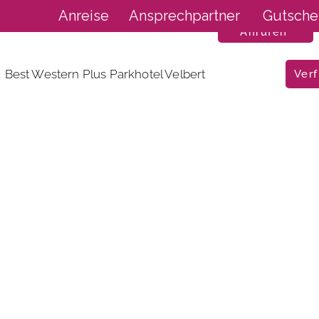
Anreise
Ansprechpartner
Gutsche
Anrufen
Best Western Plus Parkhotel Velbert
Verf